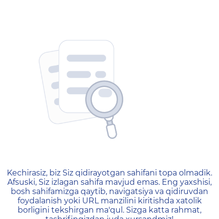
404 — Страница не найд
Kechirasiz, biz Siz qidirayotgan sahifani topa olmadik.
Afsuski, Siz izlagan sahifa mavjud emas. Eng yaxshisi,
bosh sahifamizga qaytib, navigatsiya va qidiruvdan
foydalanish yoki URL manzilini kiritishda xatolik
borligini tekshirgan ma'qul. Sizga katta rahmat,