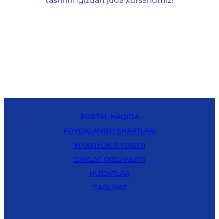
tashrifingizdan juda xursandmiz!
PORTAL HAQIDA
FOYDALANISH SHARTLARI
MAXFIYLIK SIYOSATI
DAVLAT ORGANLARI
HUJJATLAR
FAOLIYAT