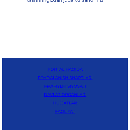
tashrifingizdan juda xursandmiz!
PORTAL HAQIDA
FOYDALANISH SHARTLARI
MAXFIYLIK SIYOSATI
DAVLAT ORGANLARI
HUJJATLAR
FAOLIYAT