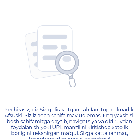
404 — Страница не найд
Kechirasiz, biz Siz qidirayotgan sahifani topa olmadik.
Afsuski, Siz izlagan sahifa mavjud emas. Eng yaxshisi,
bosh sahifamizga qaytib, navigatsiya va qidiruvdan
foydalanish yoki URL manzilini kiritishda xatolik
borligini tekshirgan ma'qul. Sizga katta rahmat,