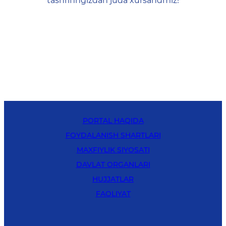
tashrifingizdan juda xursandmiz!
PORTAL HAQIDA
FOYDALANISH SHARTLARI
MAXFIYLIK SIYOSATI
DAVLAT ORGANLARI
HUJJATLAR
FAOLIYAT