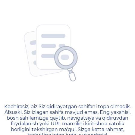
404 — Страница не найд
Kechirasiz, biz Siz qidirayotgan sahifani topa olmadik.
Afsuski, Siz izlagan sahifa mavjud emas. Eng yaxshisi,
bosh sahifamizga qaytib, navigatsiya va qidiruvdan
foydalanish yoki URL manzilini kiritishda xatolik
borligini tekshirgan ma'qul. Sizga katta rahmat,