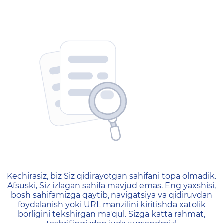
404 — Страница не найд
Kechirasiz, biz Siz qidirayotgan sahifani topa olmadik.
Afsuski, Siz izlagan sahifa mavjud emas. Eng yaxshisi,
bosh sahifamizga qaytib, navigatsiya va qidiruvdan
foydalanish yoki URL manzilini kiritishda xatolik
borligini tekshirgan ma'qul. Sizga katta rahmat,