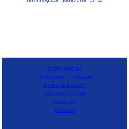
tashrifingizdan juda xursandmiz!
PORTAL HAQIDA
FOYDALANISH SHARTLARI
MAXFIYLIK SIYOSATI
DAVLAT ORGANLARI
HUJJATLAR
FAOLIYAT