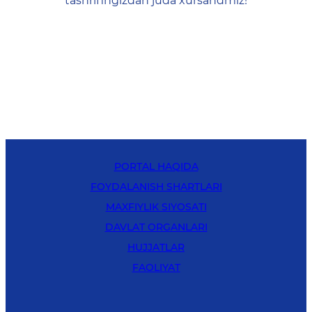
tashrifingizdan juda xursandmiz!
PORTAL HAQIDA
FOYDALANISH SHARTLARI
MAXFIYLIK SIYOSATI
DAVLAT ORGANLARI
HUJJATLAR
FAOLIYAT