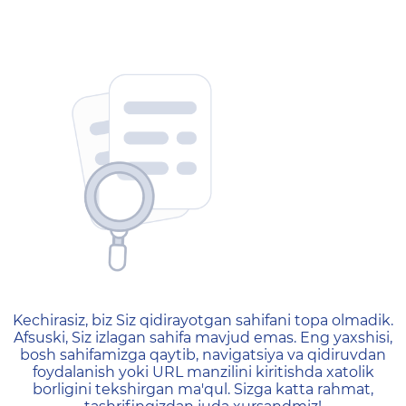
404 — Страница не найд
Kechirasiz, biz Siz qidirayotgan sahifani topa olmadik.
Afsuski, Siz izlagan sahifa mavjud emas. Eng yaxshisi,
bosh sahifamizga qaytib, navigatsiya va qidiruvdan
foydalanish yoki URL manzilini kiritishda xatolik
borligini tekshirgan ma'qul. Sizga katta rahmat,