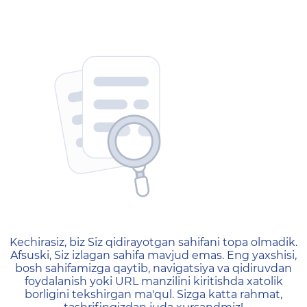
404 — Страница не найд
Kechirasiz, biz Siz qidirayotgan sahifani topa olmadik.
Afsuski, Siz izlagan sahifa mavjud emas. Eng yaxshisi,
bosh sahifamizga qaytib, navigatsiya va qidiruvdan
foydalanish yoki URL manzilini kiritishda xatolik
borligini tekshirgan ma'qul. Sizga katta rahmat,