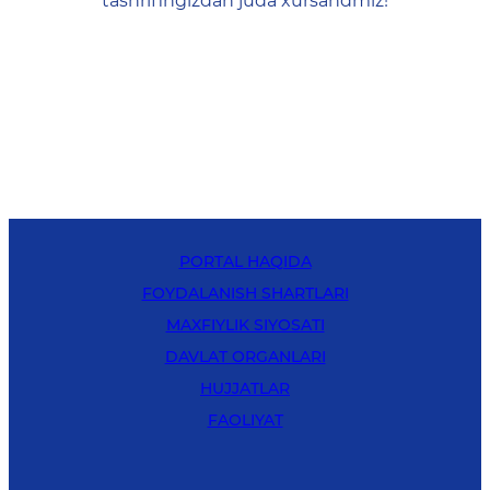
tashrifingizdan juda xursandmiz!
PORTAL HAQIDA
FOYDALANISH SHARTLARI
MAXFIYLIK SIYOSATI
DAVLAT ORGANLARI
HUJJATLAR
FAOLIYAT