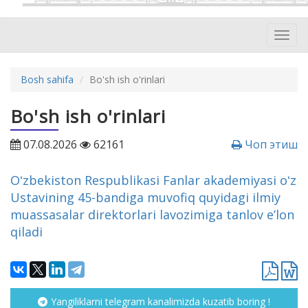
Toggl
navig
Bosh sahifa
Bo'sh ish o'rinlari
Bo'sh ish o'rinlari
07.08.2026
62161
Чоп этиш
Oʻzbekiston Respublikasi Fanlar akademiyasi oʻz
Ustavining 45-bandiga muvofiq quyidagi ilmiy
muassasalar direktorlari lavozimiga tanlov eʼlon
qiladi
Yangiliklarni telegram kanalimizda kuzatib boring !