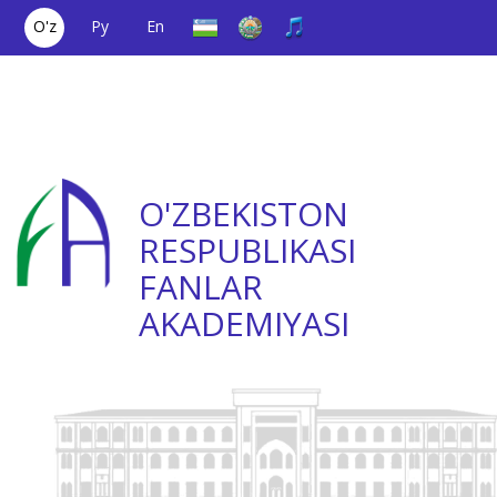
O'z
Ру
En
Yagona aloqa
(+998) 71
;
Ishonch
(+998) 71
raqami
2000036
telefoni
2335623
O'ZBEKISTON
RESPUBLIKASI
FANLAR
AKADEMIYASI