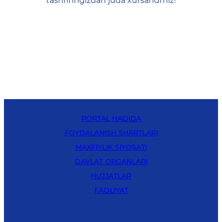
tashrifingizdan juda xursandmiz!
PORTAL HAQIDA
FOYDALANISH SHARTLARI
MAXFIYLIK SIYOSATI
DAVLAT ORGANLARI
HUJJATLAR
FAOLIYAT