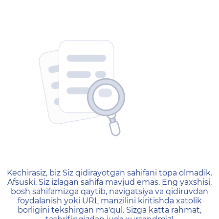
404 — Страница не найд
Kechirasiz, biz Siz qidirayotgan sahifani topa olmadik.
Afsuski, Siz izlagan sahifa mavjud emas. Eng yaxshisi,
bosh sahifamizga qaytib, navigatsiya va qidiruvdan
foydalanish yoki URL manzilini kiritishda xatolik
borligini tekshirgan ma'qul. Sizga katta rahmat,