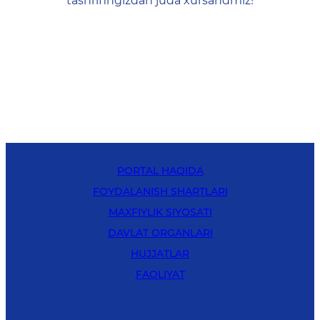
tashrifingizdan juda xursandmiz!
PORTAL HAQIDA
FOYDALANISH SHARTLARI
MAXFIYLIK SIYOSATI
DAVLAT ORGANLARI
HUJJATLAR
FAOLIYAT