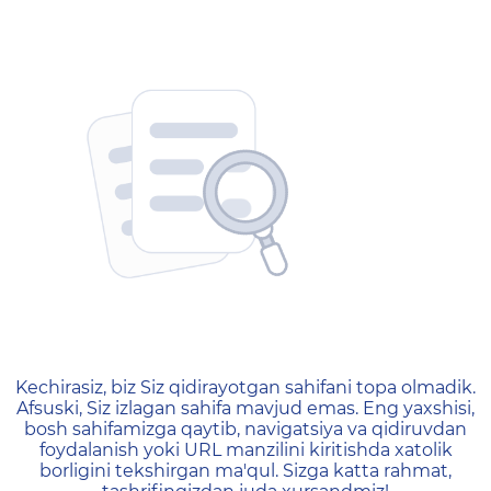
404 — Страница не найд
Kechirasiz, biz Siz qidirayotgan sahifani topa olmadik.
Afsuski, Siz izlagan sahifa mavjud emas. Eng yaxshisi,
bosh sahifamizga qaytib, navigatsiya va qidiruvdan
foydalanish yoki URL manzilini kiritishda xatolik
borligini tekshirgan ma'qul. Sizga katta rahmat,