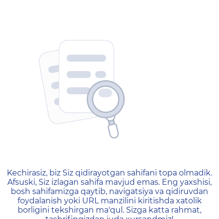
404 — Страница не найд
Kechirasiz, biz Siz qidirayotgan sahifani topa olmadik.
Afsuski, Siz izlagan sahifa mavjud emas. Eng yaxshisi,
bosh sahifamizga qaytib, navigatsiya va qidiruvdan
foydalanish yoki URL manzilini kiritishda xatolik
borligini tekshirgan ma'qul. Sizga katta rahmat,