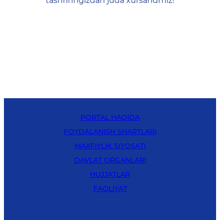
tashrifingizdan juda xursandmiz!
PORTAL HAQIDA
FOYDALANISH SHARTLARI
MAXFIYLIK SIYOSATI
DAVLAT ORGANLARI
HUJJATLAR
FAOLIYAT