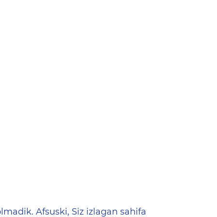
ена
lmadik. Afsuski, Siz izlagan sahifa