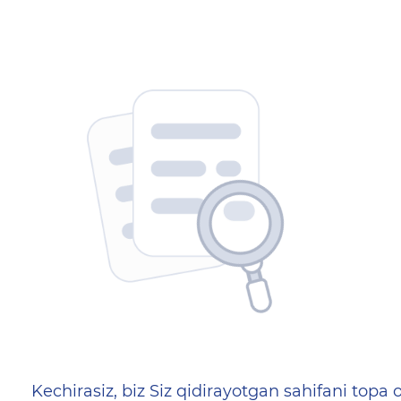
404 — Страница не найд
Kechirasiz, biz Siz qidirayotgan sahifani topa o