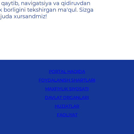
qaytib, navigatsiya va qidiruvdan
k borligini tekshirgan ma'qul. Sizga
 juda xursandmiz!
PORTAL HAQIDA
FOYDALANISH SHARTLARI
MAXFIYLIK SIYOSATI
DAVLAT ORGANLARI
HUJJATLAR
FAOLIYAT