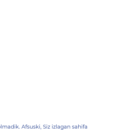
ена
lmadik. Afsuski, Siz izlagan sahifa