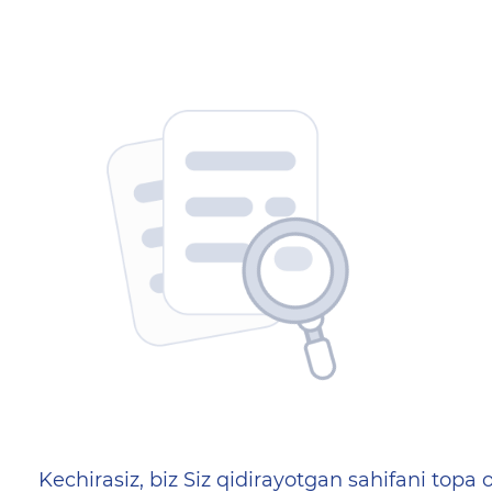
404 — Страница не найд
Kechirasiz, biz Siz qidirayotgan sahifani topa o