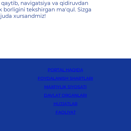
qaytib, navigatsiya va qidiruvdan
k borligini tekshirgan ma'qul. Sizga
 juda xursandmiz!
PORTAL HAQIDA
FOYDALANISH SHARTLARI
MAXFIYLIK SIYOSATI
DAVLAT ORGANLARI
HUJJATLAR
FAOLIYAT