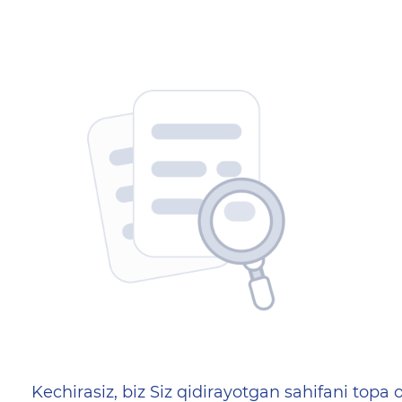
404 — Страница не найд
Kechirasiz, biz Siz qidirayotgan sahifani topa o