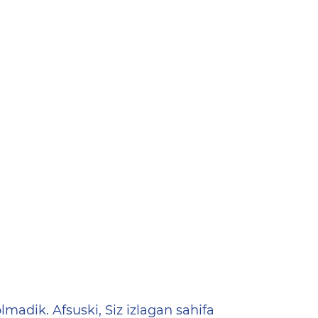
ена
lmadik. Afsuski, Siz izlagan sahifa