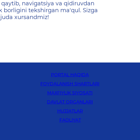
qaytib, navigatsiya va qidiruvdan
k borligini tekshirgan ma'qul. Sizga
 juda xursandmiz!
PORTAL HAQIDA
FOYDALANISH SHARTLARI
MAXFIYLIK SIYOSATI
DAVLAT ORGANLARI
HUJJATLAR
FAOLIYAT