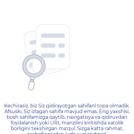
404 — Страница не найд
Kechirasiz, biz Siz qidirayotgan sahifani topa olmadik.
Afsuski, Siz izlagan sahifa mavjud emas. Eng yaxshisi,
bosh sahifamizga qaytib, navigatsiya va qidiruvdan
foydalanish yoki URL manzilini kiritishda xatolik
borligini tekshirgan ma'qul. Sizga katta rahmat,