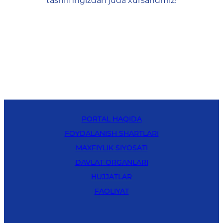
tashrifingizdan juda xursandmiz!
PORTAL HAQIDA
FOYDALANISH SHARTLARI
MAXFIYLIK SIYOSATI
DAVLAT ORGANLARI
HUJJATLAR
FAOLIYAT