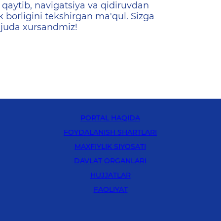
qaytib, navigatsiya va qidiruvdan
k borligini tekshirgan ma'qul. Sizga
 juda xursandmiz!
PORTAL HAQIDA
FOYDALANISH SHARTLARI
MAXFIYLIK SIYOSATI
DAVLAT ORGANLARI
HUJJATLAR
FAOLIYAT