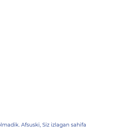
ена
lmadik. Afsuski, Siz izlagan sahifa