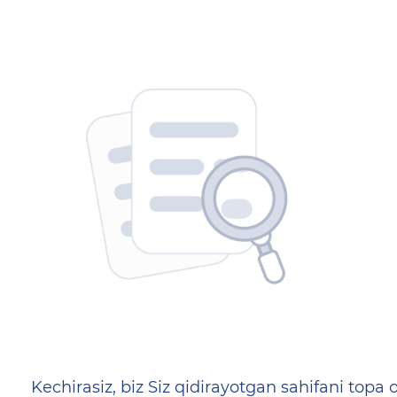
404 — Страница не найд
Kechirasiz, biz Siz qidirayotgan sahifani topa o