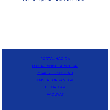
tashrifingizdan juda xursandmiz!
PORTAL HAQIDA
FOYDALANISH SHARTLARI
MAXFIYLIK SIYOSATI
DAVLAT ORGANLARI
HUJJATLAR
FAOLIYAT