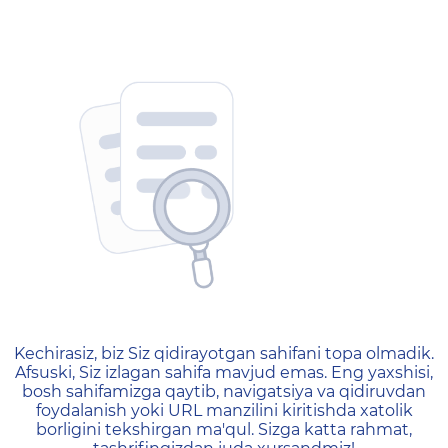
404 — Страница не найд
Kechirasiz, biz Siz qidirayotgan sahifani topa olmadik.
Afsuski, Siz izlagan sahifa mavjud emas. Eng yaxshisi,
bosh sahifamizga qaytib, navigatsiya va qidiruvdan
foydalanish yoki URL manzilini kiritishda xatolik
borligini tekshirgan ma'qul. Sizga katta rahmat,