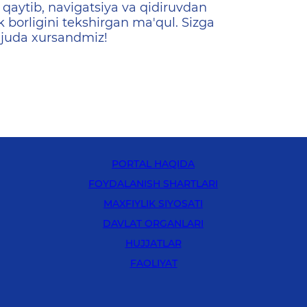
qaytib, navigatsiya va qidiruvdan
k borligini tekshirgan ma'qul. Sizga
 juda xursandmiz!
PORTAL HAQIDA
FOYDALANISH SHARTLARI
MAXFIYLIK SIYOSATI
DAVLAT ORGANLARI
HUJJATLAR
FAOLIYAT