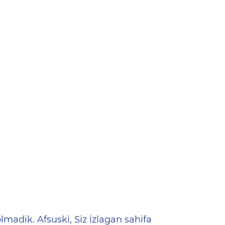
ена
lmadik. Afsuski, Siz izlagan sahifa