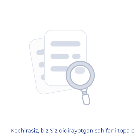
404 — Страница не найд
Kechirasiz, biz Siz qidirayotgan sahifani topa o