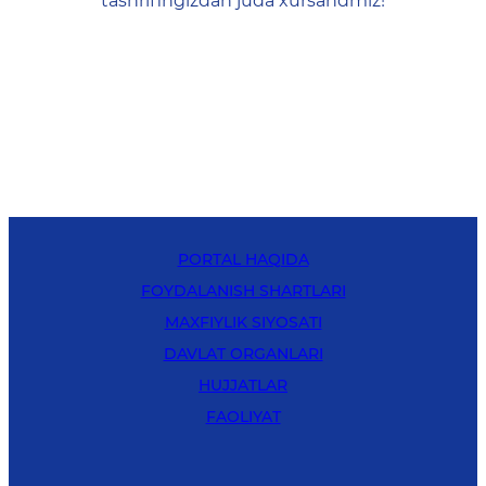
tashrifingizdan juda xursandmiz!
PORTAL HAQIDA
FOYDALANISH SHARTLARI
MAXFIYLIK SIYOSATI
DAVLAT ORGANLARI
HUJJATLAR
FAOLIYAT