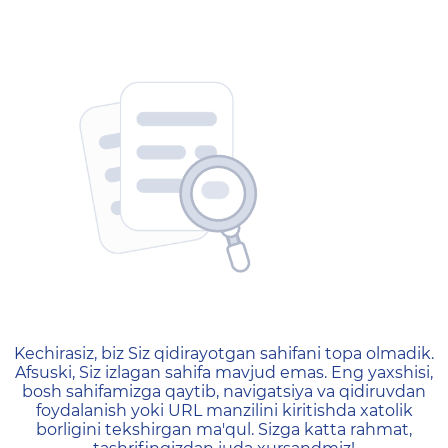
404 — Страница не найд
Kechirasiz, biz Siz qidirayotgan sahifani topa olmadik.
Afsuski, Siz izlagan sahifa mavjud emas. Eng yaxshisi,
bosh sahifamizga qaytib, navigatsiya va qidiruvdan
foydalanish yoki URL manzilini kiritishda xatolik
borligini tekshirgan ma'qul. Sizga katta rahmat,