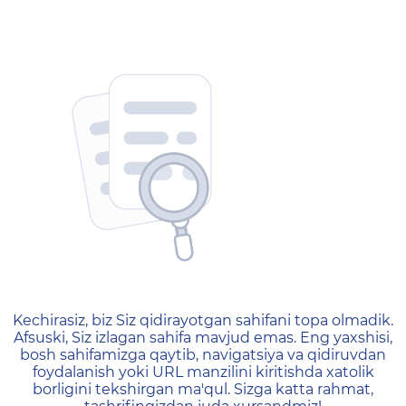
404 — Страница не найд
Kechirasiz, biz Siz qidirayotgan sahifani topa olmadik.
Afsuski, Siz izlagan sahifa mavjud emas. Eng yaxshisi,
bosh sahifamizga qaytib, navigatsiya va qidiruvdan
foydalanish yoki URL manzilini kiritishda xatolik
borligini tekshirgan ma'qul. Sizga katta rahmat,