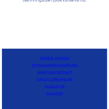
tashrifingizdan juda xursandmiz!
PORTAL HAQIDA
FOYDALANISH SHARTLARI
MAXFIYLIK SIYOSATI
DAVLAT ORGANLARI
HUJJATLAR
FAOLIYAT