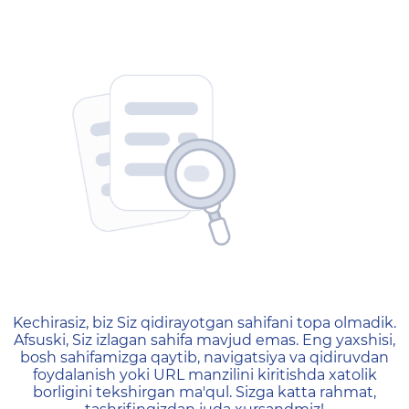
404 — Страница не найд
Kechirasiz, biz Siz qidirayotgan sahifani topa olmadik.
Afsuski, Siz izlagan sahifa mavjud emas. Eng yaxshisi,
bosh sahifamizga qaytib, navigatsiya va qidiruvdan
foydalanish yoki URL manzilini kiritishda xatolik
borligini tekshirgan ma'qul. Sizga katta rahmat,