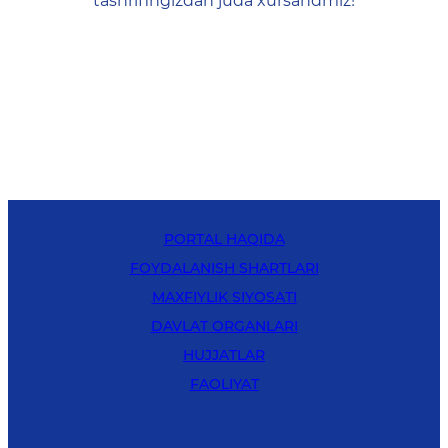
tashrifingizdan juda xursandmiz!
PORTAL HAQIDA
FOYDALANISH SHARTLARI
MAXFIYLIK SIYOSATI
DAVLAT ORGANLARI
HUJJATLAR
FAOLIYAT