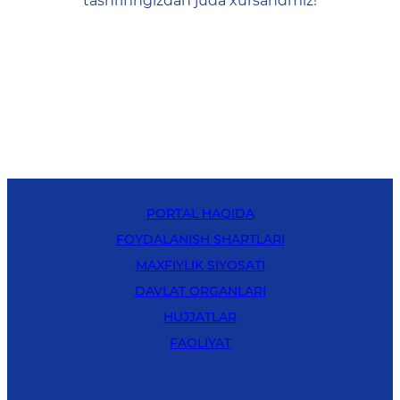
tashrifingizdan juda xursandmiz!
PORTAL HAQIDA
FOYDALANISH SHARTLARI
MAXFIYLIK SIYOSATI
DAVLAT ORGANLARI
HUJJATLAR
FAOLIYAT