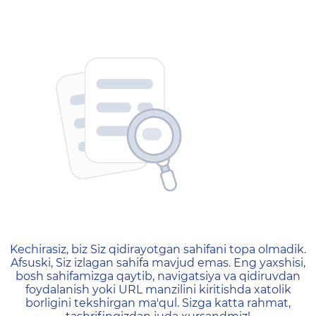
404 — Страница не найд
Kechirasiz, biz Siz qidirayotgan sahifani topa olmadik.
Afsuski, Siz izlagan sahifa mavjud emas. Eng yaxshisi,
bosh sahifamizga qaytib, navigatsiya va qidiruvdan
foydalanish yoki URL manzilini kiritishda xatolik
borligini tekshirgan ma'qul. Sizga katta rahmat,