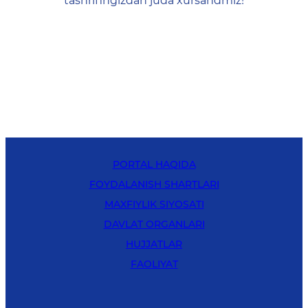
tashrifingizdan juda xursandmiz!
PORTAL HAQIDA
FOYDALANISH SHARTLARI
MAXFIYLIK SIYOSATI
DAVLAT ORGANLARI
HUJJATLAR
FAOLIYAT