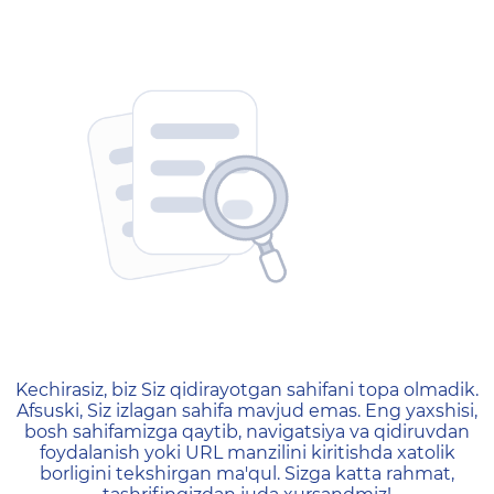
404 — Страница не найд
Kechirasiz, biz Siz qidirayotgan sahifani topa olmadik.
Afsuski, Siz izlagan sahifa mavjud emas. Eng yaxshisi,
bosh sahifamizga qaytib, navigatsiya va qidiruvdan
foydalanish yoki URL manzilini kiritishda xatolik
borligini tekshirgan ma'qul. Sizga katta rahmat,