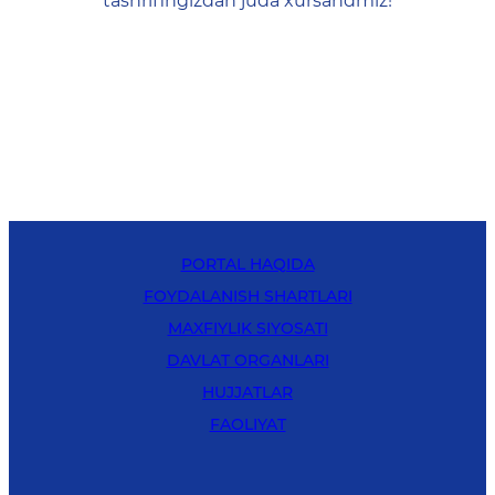
tashrifingizdan juda xursandmiz!
PORTAL HAQIDA
FOYDALANISH SHARTLARI
MAXFIYLIK SIYOSATI
DAVLAT ORGANLARI
HUJJATLAR
FAOLIYAT