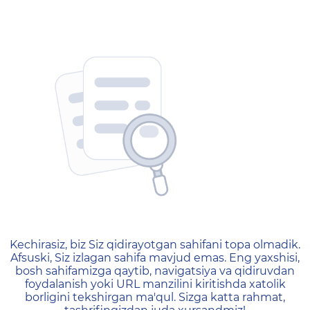
404 — Страница не найд
Kechirasiz, biz Siz qidirayotgan sahifani topa olmadik.
Afsuski, Siz izlagan sahifa mavjud emas. Eng yaxshisi,
bosh sahifamizga qaytib, navigatsiya va qidiruvdan
foydalanish yoki URL manzilini kiritishda xatolik
borligini tekshirgan ma'qul. Sizga katta rahmat,