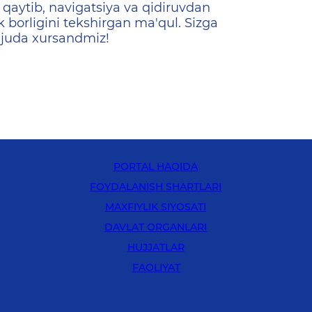
qaytib, navigatsiya va qidiruvdan
k borligini tekshirgan ma'qul. Sizga
 juda xursandmiz!
PORTAL HAQIDA
FOYDALANISH SHARTLARI
MAXFIYLIK SIYOSATI
DAVLAT ORGANLARI
HUJJATLAR
FAOLIYAT