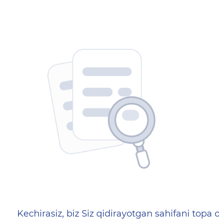
404 — Страница не найд
Kechirasiz, biz Siz qidirayotgan sahifani topa o