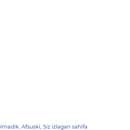
ена
lmadik. Afsuski, Siz izlagan sahifa