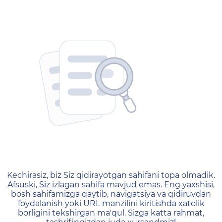
404 — Страница не найд
Kechirasiz, biz Siz qidirayotgan sahifani topa olmadik.
Afsuski, Siz izlagan sahifa mavjud emas. Eng yaxshisi,
bosh sahifamizga qaytib, navigatsiya va qidiruvdan
foydalanish yoki URL manzilini kiritishda xatolik
borligini tekshirgan ma'qul. Sizga katta rahmat,