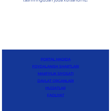
tashrifingizdan juda xursandmiz!
PORTAL HAQIDA
FOYDALANISH SHARTLARI
MAXFIYLIK SIYOSATI
DAVLAT ORGANLARI
HUJJATLAR
FAOLIYAT