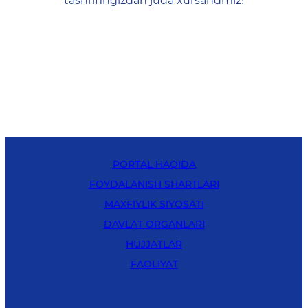
tashrifingizdan juda xursandmiz!
PORTAL HAQIDA
FOYDALANISH SHARTLARI
MAXFIYLIK SIYOSATI
DAVLAT ORGANLARI
HUJJATLAR
FAOLIYAT