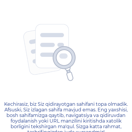
404 — Страница не найд
Kechirasiz, biz Siz qidirayotgan sahifani topa olmadik.
Afsuski, Siz izlagan sahifa mavjud emas. Eng yaxshisi,
bosh sahifamizga qaytib, navigatsiya va qidiruvdan
foydalanish yoki URL manzilini kiritishda xatolik
borligini tekshirgan ma'qul. Sizga katta rahmat,