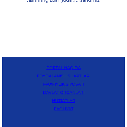
tashrifingizdan juda xursandmiz!
PORTAL HAQIDA
FOYDALANISH SHARTLARI
MAXFIYLIK SIYOSATI
DAVLAT ORGANLARI
HUJJATLAR
FAOLIYAT