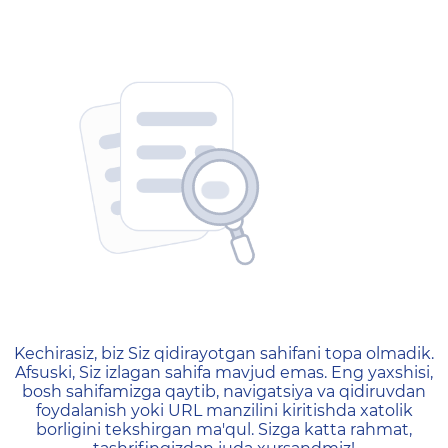
404 — Страница не найд
Kechirasiz, biz Siz qidirayotgan sahifani topa olmadik.
Afsuski, Siz izlagan sahifa mavjud emas. Eng yaxshisi,
bosh sahifamizga qaytib, navigatsiya va qidiruvdan
foydalanish yoki URL manzilini kiritishda xatolik
borligini tekshirgan ma'qul. Sizga katta rahmat,