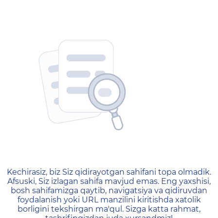
404 — Страница не найд
Kechirasiz, biz Siz qidirayotgan sahifani topa olmadik.
Afsuski, Siz izlagan sahifa mavjud emas. Eng yaxshisi,
bosh sahifamizga qaytib, navigatsiya va qidiruvdan
foydalanish yoki URL manzilini kiritishda xatolik
borligini tekshirgan ma'qul. Sizga katta rahmat,