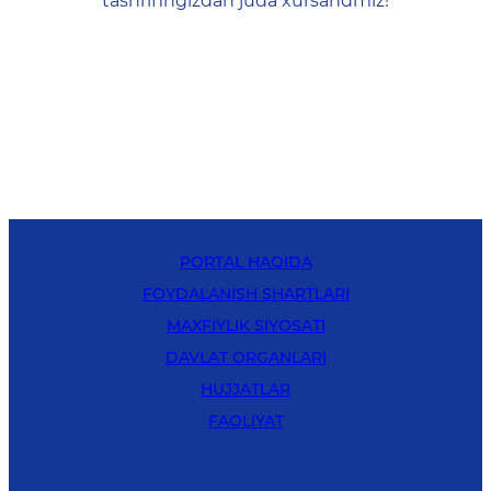
tashrifingizdan juda xursandmiz!
PORTAL HAQIDA
FOYDALANISH SHARTLARI
MAXFIYLIK SIYOSATI
DAVLAT ORGANLARI
HUJJATLAR
FAOLIYAT