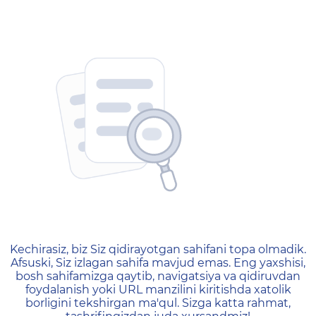
404 — Страница не найд
Kechirasiz, biz Siz qidirayotgan sahifani topa olmadik.
Afsuski, Siz izlagan sahifa mavjud emas. Eng yaxshisi,
bosh sahifamizga qaytib, navigatsiya va qidiruvdan
foydalanish yoki URL manzilini kiritishda xatolik
borligini tekshirgan ma'qul. Sizga katta rahmat,