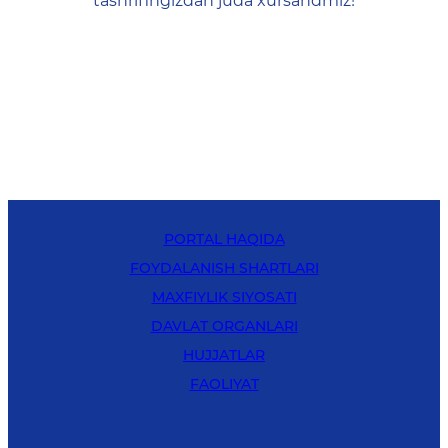
tashrifingizdan juda xursandmiz!
PORTAL HAQIDA
FOYDALANISH SHARTLARI
MAXFIYLIK SIYOSATI
DAVLAT ORGANLARI
HUJJATLAR
FAOLIYAT