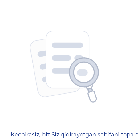
404 — Страница не найд
Kechirasiz, biz Siz qidirayotgan sahifani topa o