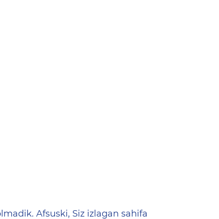
ена
lmadik. Afsuski, Siz izlagan sahifa