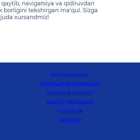
qaytib, navigatsiya va qidiruvdan
k borligini tekshirgan ma'qul. Sizga
 juda xursandmiz!
PORTAL HAQIDA
FOYDALANISH SHARTLARI
MAXFIYLIK SIYOSATI
DAVLAT ORGANLARI
HUJJATLAR
FAOLIYAT