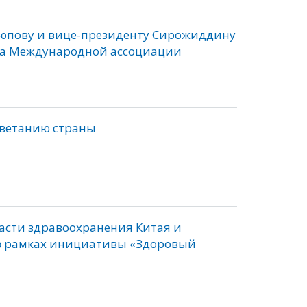
Аюпову и вице-президенту Сирожиддину
ка Международной ассоциации
цветанию страны
асти здравоохранения Китая и
в рамках инициативы «Здоровый