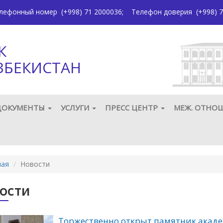
елефонный номер
(+998) 71 2000036
;
Телефон доверия
(+998) 7
К
ЗБЕКИСТАН
ДОКУМЕНТЫ
УСЛУГИ
ПРЕСС ЦЕНТР
МЕЖ. ОТНО
ная
Новости
ости
Торжественно открыт памятник акад