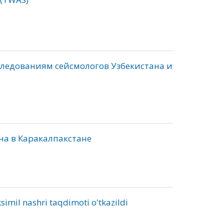
следованиям сейсмологов Узбекистана и
на в Каракалпакстане
simil nashri taqdimoti o'tkazildi