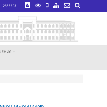
1 2335623
ШЕНИЯ
емику Садыку Азимову