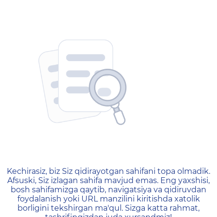
404 — Страница не найд
Kechirasiz, biz Siz qidirayotgan sahifani topa olmadik.
Afsuski, Siz izlagan sahifa mavjud emas. Eng yaxshisi,
bosh sahifamizga qaytib, navigatsiya va qidiruvdan
foydalanish yoki URL manzilini kiritishda xatolik
borligini tekshirgan ma'qul. Sizga katta rahmat,