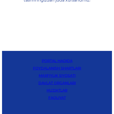
tashrifingizdan juda xursandmiz!
PORTAL HAQIDA
FOYDALANISH SHARTLARI
MAXFIYLIK SIYOSATI
DAVLAT ORGANLARI
HUJJATLAR
FAOLIYAT