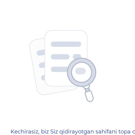
404 — Страница не найд
Kechirasiz, biz Siz qidirayotgan sahifani topa o