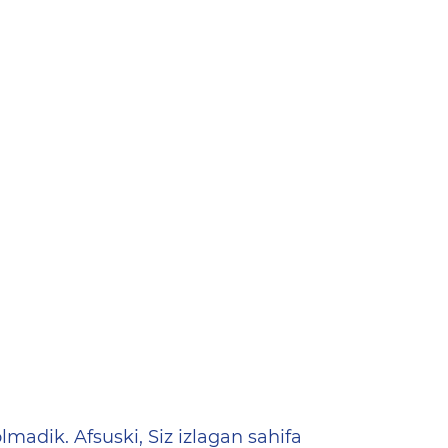
ена
lmadik. Afsuski, Siz izlagan sahifa