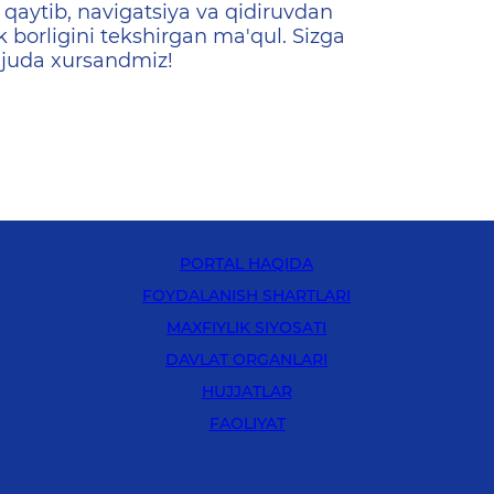
qaytib, navigatsiya va qidiruvdan
k borligini tekshirgan ma'qul. Sizga
 juda xursandmiz!
PORTAL HAQIDA
FOYDALANISH SHARTLARI
MAXFIYLIK SIYOSATI
DAVLAT ORGANLARI
HUJJATLAR
FAOLIYAT