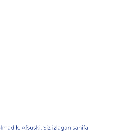
ена
lmadik. Afsuski, Siz izlagan sahifa