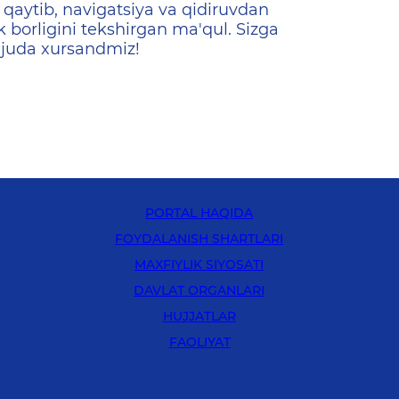
qaytib, navigatsiya va qidiruvdan
k borligini tekshirgan ma'qul. Sizga
 juda xursandmiz!
PORTAL HAQIDA
FOYDALANISH SHARTLARI
MAXFIYLIK SIYOSATI
DAVLAT ORGANLARI
HUJJATLAR
FAOLIYAT