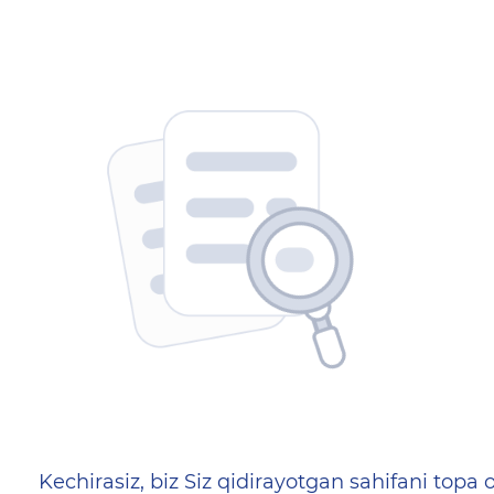
404 — Страница не найд
Kechirasiz, biz Siz qidirayotgan sahifani topa o