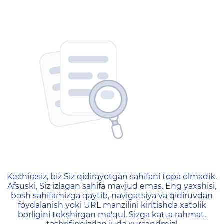
404 — Страница не найд
Kechirasiz, biz Siz qidirayotgan sahifani topa olmadik.
Afsuski, Siz izlagan sahifa mavjud emas. Eng yaxshisi,
bosh sahifamizga qaytib, navigatsiya va qidiruvdan
foydalanish yoki URL manzilini kiritishda xatolik
borligini tekshirgan ma'qul. Sizga katta rahmat,