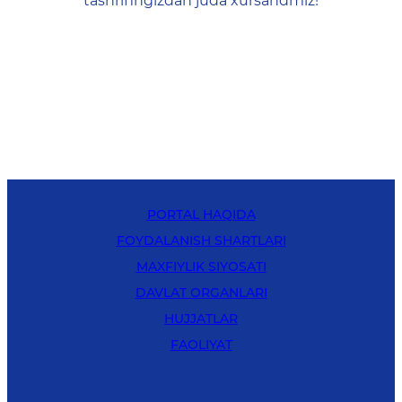
tashrifingizdan juda xursandmiz!
PORTAL HAQIDA
FOYDALANISH SHARTLARI
MAXFIYLIK SIYOSATI
DAVLAT ORGANLARI
HUJJATLAR
FAOLIYAT