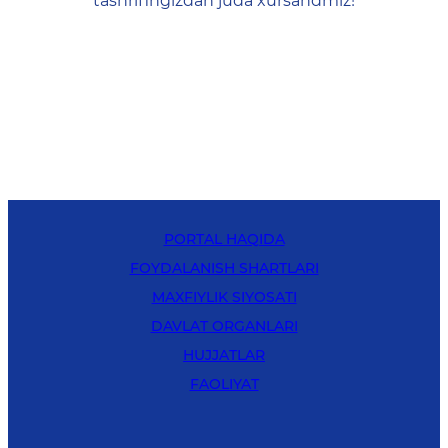
tashrifingizdan juda xursandmiz!
PORTAL HAQIDA
FOYDALANISH SHARTLARI
MAXFIYLIK SIYOSATI
DAVLAT ORGANLARI
HUJJATLAR
FAOLIYAT