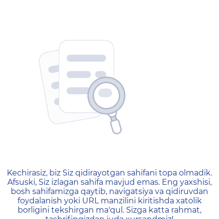
404 — Страница не найд
Kechirasiz, biz Siz qidirayotgan sahifani topa olmadik.
Afsuski, Siz izlagan sahifa mavjud emas. Eng yaxshisi,
bosh sahifamizga qaytib, navigatsiya va qidiruvdan
foydalanish yoki URL manzilini kiritishda xatolik
borligini tekshirgan ma'qul. Sizga katta rahmat,