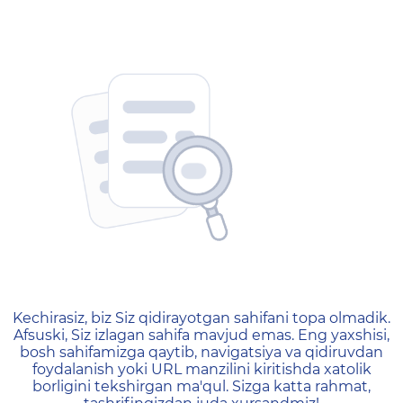
404 — Страница не найд
Kechirasiz, biz Siz qidirayotgan sahifani topa olmadik.
Afsuski, Siz izlagan sahifa mavjud emas. Eng yaxshisi,
bosh sahifamizga qaytib, navigatsiya va qidiruvdan
foydalanish yoki URL manzilini kiritishda xatolik
borligini tekshirgan ma'qul. Sizga katta rahmat,