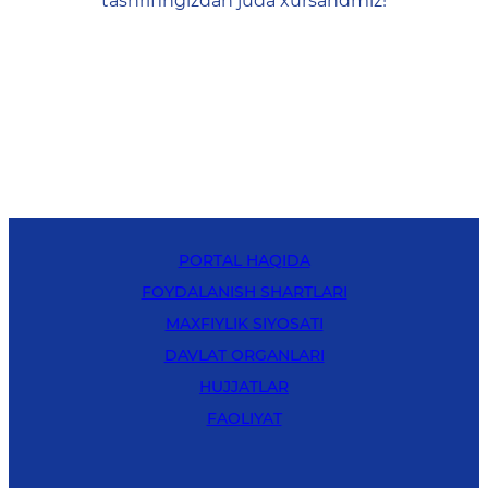
tashrifingizdan juda xursandmiz!
PORTAL HAQIDA
FOYDALANISH SHARTLARI
MAXFIYLIK SIYOSATI
DAVLAT ORGANLARI
HUJJATLAR
FAOLIYAT