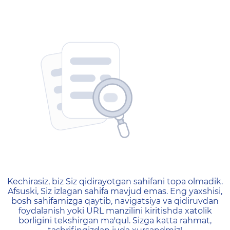
404 — Страница не найд
Kechirasiz, biz Siz qidirayotgan sahifani topa olmadik.
Afsuski, Siz izlagan sahifa mavjud emas. Eng yaxshisi,
bosh sahifamizga qaytib, navigatsiya va qidiruvdan
foydalanish yoki URL manzilini kiritishda xatolik
borligini tekshirgan ma'qul. Sizga katta rahmat,