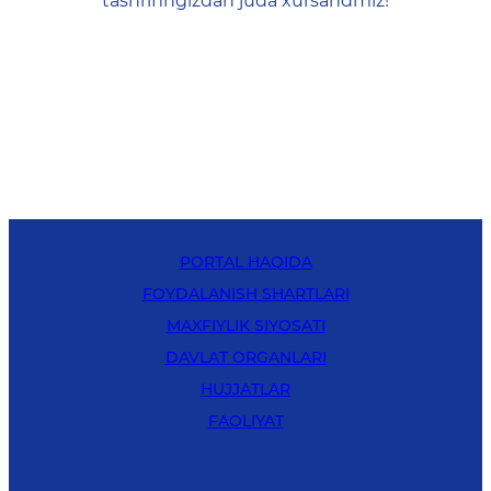
tashrifingizdan juda xursandmiz!
PORTAL HAQIDA
FOYDALANISH SHARTLARI
MAXFIYLIK SIYOSATI
DAVLAT ORGANLARI
HUJJATLAR
FAOLIYAT