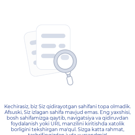
404 — Страница не найд
Kechirasiz, biz Siz qidirayotgan sahifani topa olmadik.
Afsuski, Siz izlagan sahifa mavjud emas. Eng yaxshisi,
bosh sahifamizga qaytib, navigatsiya va qidiruvdan
foydalanish yoki URL manzilini kiritishda xatolik
borligini tekshirgan ma'qul. Sizga katta rahmat,