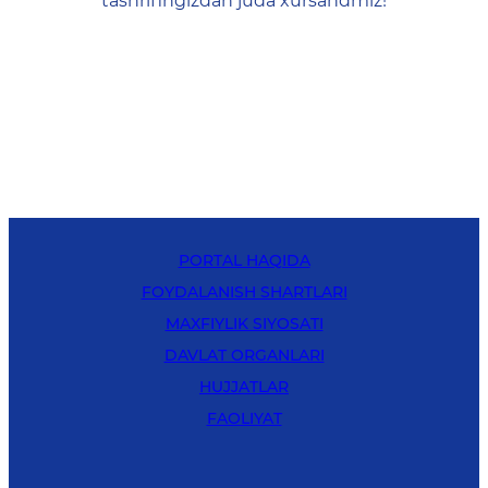
tashrifingizdan juda xursandmiz!
PORTAL HAQIDA
FOYDALANISH SHARTLARI
MAXFIYLIK SIYOSATI
DAVLAT ORGANLARI
HUJJATLAR
FAOLIYAT