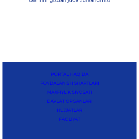
tashrifingizdan juda xursandmiz!
PORTAL HAQIDA
FOYDALANISH SHARTLARI
MAXFIYLIK SIYOSATI
DAVLAT ORGANLARI
HUJJATLAR
FAOLIYAT