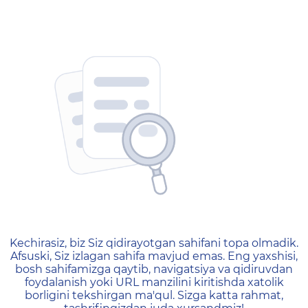
404 — Страница не найд
Kechirasiz, biz Siz qidirayotgan sahifani topa olmadik.
Afsuski, Siz izlagan sahifa mavjud emas. Eng yaxshisi,
bosh sahifamizga qaytib, navigatsiya va qidiruvdan
foydalanish yoki URL manzilini kiritishda xatolik
borligini tekshirgan ma'qul. Sizga katta rahmat,