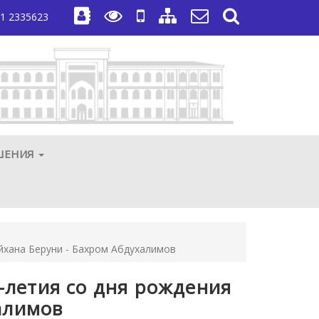
1 2335623
ШЕНИЯ
йхана Беруни - Бахром Абдухалимов
летия со дня рождения
алимов