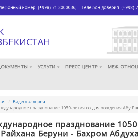
елефонный номер
(+998) 71 2000036
;
Телефон доверия
(+998) 7
К
ЗБЕКИСТАН
ДОКУМЕНТЫ
УСЛУГИ
ПРЕСС ЦЕНТР
МЕЖ. ОТНО
ная
Видеогаллерея
ждународное празднование 1050-летия со дня рождения Абу Ра
дународное празднование 1050-
 Райхана Беруни - Бахром Абдух