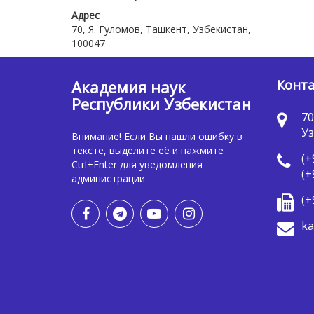
Адрес
70, Я. Гуломов, Ташкент, Узбекистан,
100047
Академия наук
Конт
Республики Узбекистан
70
Уз
Внимание! Если Вы нашли ошибку в
тексте, выделите её и нажмите
(+
Ctrl+Enter для уведомления
(+
администрации
(+
ka