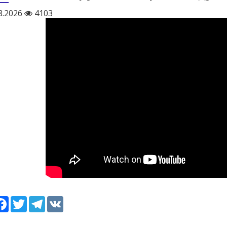
8.2026
4103
сурс
Facebook
Twitter
Telegram
VK