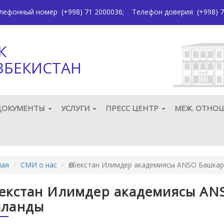
елефонный номер
(+998) 71 2000036
;
Телефон доверия
(+998) 7
К
ЗБЕКИСТАН
ДОКУМЕНТЫ
УСЛУГИ
ПРЕСС ЦЕНТР
МЕЖ. ОТНО
ная
СМИ о нас
Өзбекстан Илимдер академиясы ANSO Башка
екстан Илимдер академиясы AN
ланды