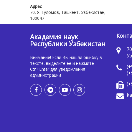
Адрес
70, Я. Гуломов, Ташкент, Узбекистан,
100047
Академия наук
Конт
Республики Узбекистан
70
Уз
Внимание! Если Вы нашли ошибку в
тексте, выделите её и нажмите
(+
Ctrl+Enter для уведомления
(+
администрации
(+
ka