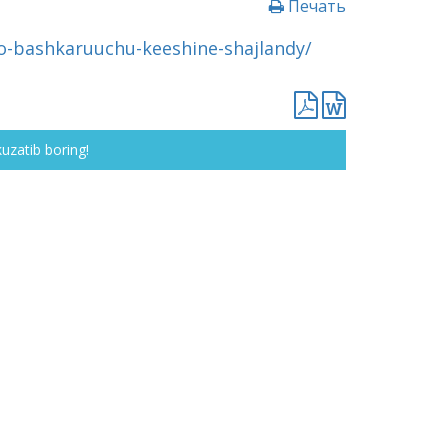
Печать
o-bashkaruuchu-keeshine-shajlandy/
kuzatib boring!