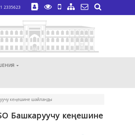
1 2335623
ШЕНИЯ
руучу кеңешине шайланды
SO Башкаруучу кеңешине