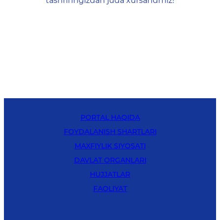
tashrifingizdan juda xursandmiz!
PORTAL HAQIDA
FOYDALANISH SHARTLARI
MAXFIYLIK SIYOSATI
DAVLAT ORGANLARI
HUJJATLAR
FAOLIYAT