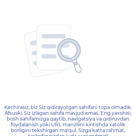
404 — Страница не найд
Kechirasiz, biz Siz qidirayotgan sahifani topa olmadik.
Afsuski, Siz izlagan sahifa mavjud emas. Eng yaxshisi,
bosh sahifamizga qaytib, navigatsiya va qidiruvdan
foydalanish yoki URL manzilini kiritishda xatolik
borligini tekshirgan ma'qul. Sizga katta rahmat,