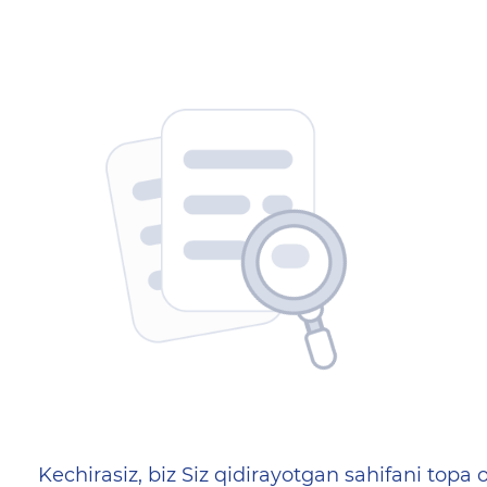
404 — Страница не найд
Kechirasiz, biz Siz qidirayotgan sahifani topa o