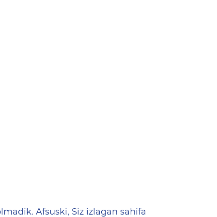
ена
lmadik. Afsuski, Siz izlagan sahifa