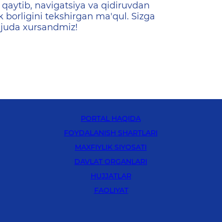
qaytib, navigatsiya va qidiruvdan
k borligini tekshirgan ma'qul. Sizga
 juda xursandmiz!
PORTAL HAQIDA
FOYDALANISH SHARTLARI
MAXFIYLIK SIYOSATI
DAVLAT ORGANLARI
HUJJATLAR
FAOLIYAT