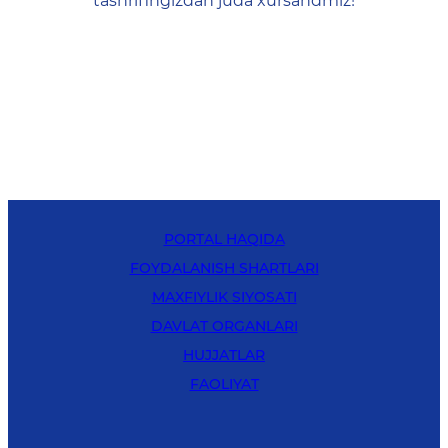
tashrifingizdan juda xursandmiz!
PORTAL HAQIDA
FOYDALANISH SHARTLARI
MAXFIYLIK SIYOSATI
DAVLAT ORGANLARI
HUJJATLAR
FAOLIYAT