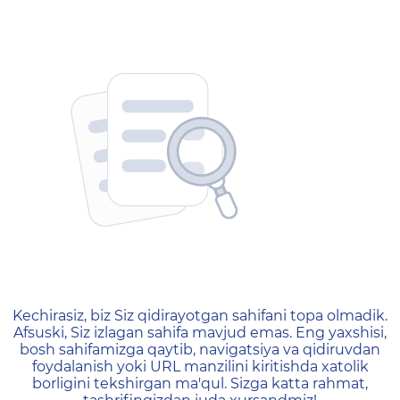
404 — Страница не найд
Kechirasiz, biz Siz qidirayotgan sahifani topa olmadik.
Afsuski, Siz izlagan sahifa mavjud emas. Eng yaxshisi,
bosh sahifamizga qaytib, navigatsiya va qidiruvdan
foydalanish yoki URL manzilini kiritishda xatolik
borligini tekshirgan ma'qul. Sizga katta rahmat,