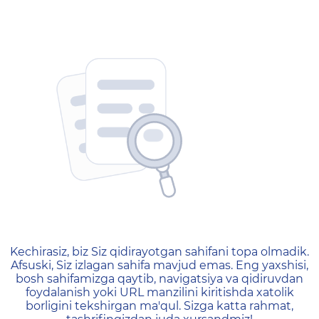
404 — Страница не найд
Kechirasiz, biz Siz qidirayotgan sahifani topa olmadik.
Afsuski, Siz izlagan sahifa mavjud emas. Eng yaxshisi,
bosh sahifamizga qaytib, navigatsiya va qidiruvdan
foydalanish yoki URL manzilini kiritishda xatolik
borligini tekshirgan ma'qul. Sizga katta rahmat,