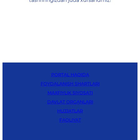
tashrifingizdan juda xursandmiz!
PORTAL HAQIDA
FOYDALANISH SHARTLARI
MAXFIYLIK SIYOSATI
DAVLAT ORGANLARI
HUJJATLAR
FAOLIYAT