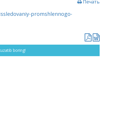
Печать
-issledovaniy-promshlennogo-
kuzatib boring!