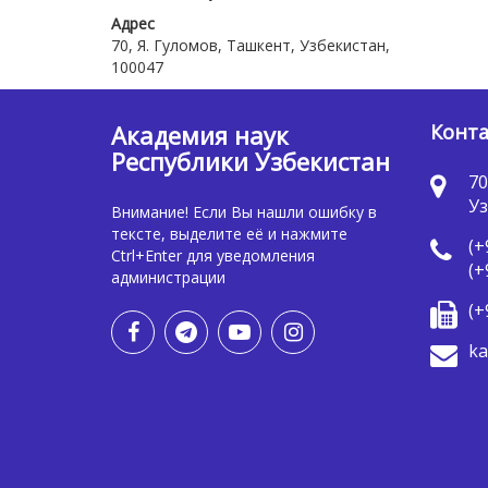
Адрес
70, Я. Гуломов, Ташкент, Узбекистан,
100047
Академия наук
Конт
Республики Узбекистан
70
Уз
Внимание! Если Вы нашли ошибку в
тексте, выделите её и нажмите
(+
Ctrl+Enter для уведомления
(+
администрации
(+
ka