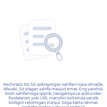
404 — Страница не найд
Kechirasiz, biz Siz qidirayotgan sahifani topa olmadik.
Afsuski, Siz izlagan sahifa mavjud emas. Eng yaxshisi,
bosh sahifamizga qaytib, navigatsiya va qidiruvdan
foydalanish yoki URL manzilini kiritishda xatolik
borligini tekshirgan ma'qul. Sizga katta rahmat,