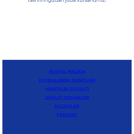
tashrifingizdan juda xursandmiz!
PORTAL HAQIDA
FOYDALANISH SHARTLARI
MAXFIYLIK SIYOSATI
DAVLAT ORGANLARI
HUJJATLAR
FAOLIYAT