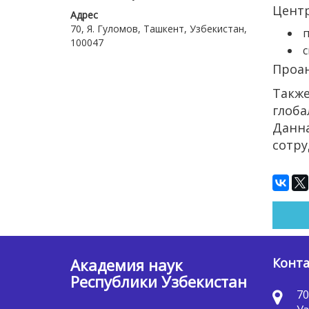
Центр
Адрес
70, Я. Гуломов, Ташкент, Узбекистан,
п
100047
с
Проан
Также
глоба
Данна
сотру
Академия наук
Конт
Республики Узбекистан
70