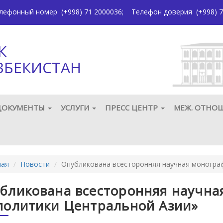
елефонный номер
(+998) 71 2000036
;
Телефон доверия
(+998) 7
К
ЗБЕКИСТАН
ДОКУМЕНТЫ
УСЛУГИ
ПРЕСС ЦЕНТР
МЕЖ. ОТНО
ная
Новости
Опубликована всесторонняя научная моногра
бликована всесторонняя научна
политики Центральной Азии»