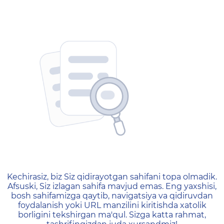
404 — Страница не найд
Kechirasiz, biz Siz qidirayotgan sahifani topa olmadik.
Afsuski, Siz izlagan sahifa mavjud emas. Eng yaxshisi,
bosh sahifamizga qaytib, navigatsiya va qidiruvdan
foydalanish yoki URL manzilini kiritishda xatolik
borligini tekshirgan ma'qul. Sizga katta rahmat,