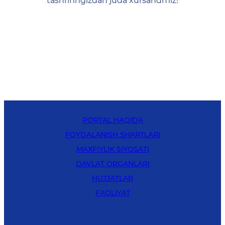
tashrifingizdan juda xursandmiz!
PORTAL HAQIDA
FOYDALANISH SHARTLARI
MAXFIYLIK SIYOSATI
DAVLAT ORGANLARI
HUJJATLAR
FAOLIYAT